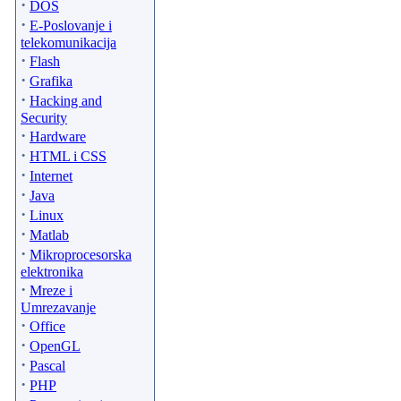
·
DOS
·
E-Poslovanje i
telekomunikacija
·
Flash
·
Grafika
·
Hacking and
Security
·
Hardware
·
HTML i CSS
·
Internet
·
Java
·
Linux
·
Matlab
·
Mikroprocesorska
elektronika
·
Mreze i
Umrezavanje
·
Office
·
OpenGL
·
Pascal
·
PHP