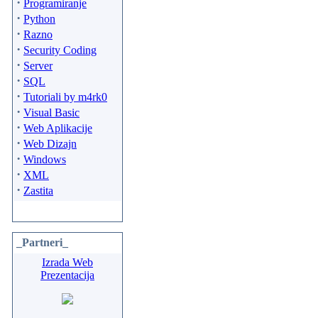
·
Programiranje
·
Python
·
Razno
·
Security Coding
·
Server
·
SQL
·
Tutoriali by m4rk0
·
Visual Basic
·
Web Aplikacije
·
Web Dizajn
·
Windows
·
XML
·
Zastita
_Partneri_
Izrada Web
Prezentacija