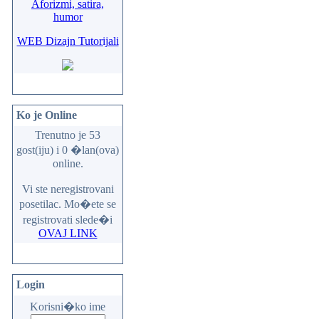
Aforizmi, satira,
humor
WEB Dizajn Tutorijali
Ko je Online
Trenutno je 53
gost(iju) i 0 �lan(ova)
online.
Vi ste neregistrovani
posetilac. Mo�ete se
registrovati slede�i
OVAJ LINK
Login
Korisni�ko ime