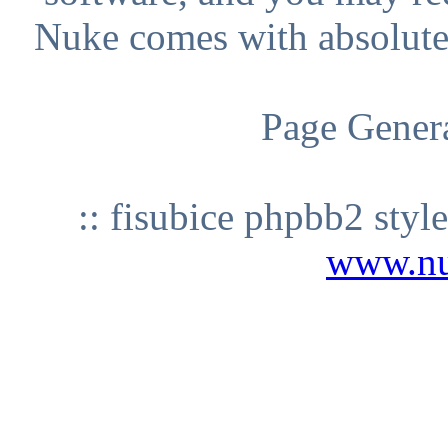
Nuke comes with absolutely
Page Genera
:: fisubice phpbb2 styl
www.n