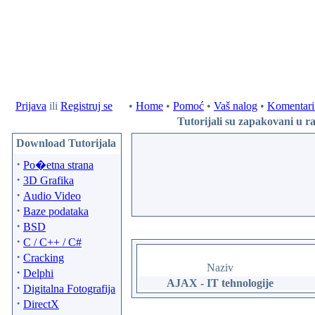
Prijava
ili
Registruj se
•
Home
•
Pomoć
•
Vaš nalog
•
Komentari 
Tutorijali su zapakovani u ra
Download Tutorijala
·
Po�etna strana
·
3D Grafika
·
Audio Video
·
Baze podataka
·
BSD
·
C / C++ / C#
·
Cracking
Naziv
·
Delphi
AJAX - IT tehnologije
·
Digitalna Fotografija
·
DirectX