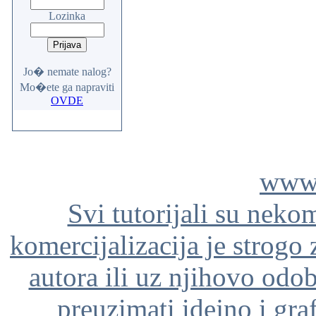
Lozinka
Jo� nemate nalog?
Mo�ete ga napraviti
OVDE
www.
Svi tutorijali su neko
komercijalizacija je strogo
autora ili uz njihovo odo
preuzimati idejno i gra