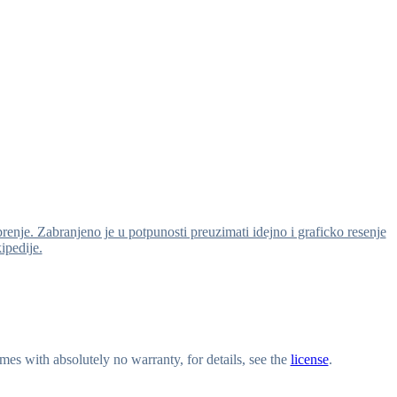
brenje. Zabranjeno je u potpunosti preuzimati idejno i graficko resenje
kipedije.
s with absolutely no warranty, for details, see the
license
.