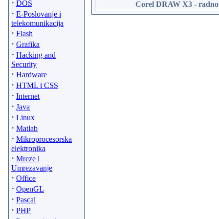
·
DOS
Corel DRAW X3 - radno
·
E-Poslovanje i
telekomunikacija
·
Flash
·
Grafika
·
Hacking and
Security
·
Hardware
·
HTML i CSS
·
Internet
·
Java
·
Linux
·
Matlab
·
Mikroprocesorska
elektronika
·
Mreze i
Umrezavanje
·
Office
·
OpenGL
·
Pascal
·
PHP