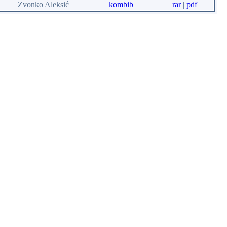
Zvonko Aleksić
kombib
rar
|
pdf