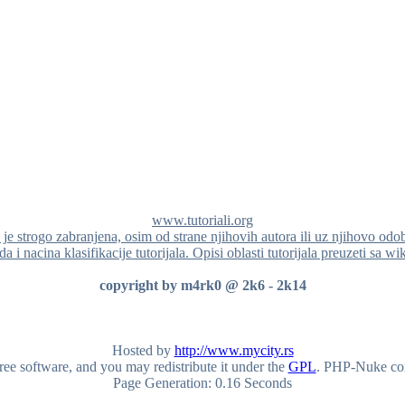
www.tutoriali.org
a je strogo zabranjena, osim od strane njihovih autora ili uz njihovo odo
a i nacina klasifikacije tutorijala. Opisi oblasti tutorijala preuzeti sa wi
copyright by m4rk0 @ 2k6 - 2k14
Hosted by
http://www.mycity.rs
ee software, and you may redistribute it under the
GPL
. PHP-Nuke come
Page Generation: 0.16 Seconds