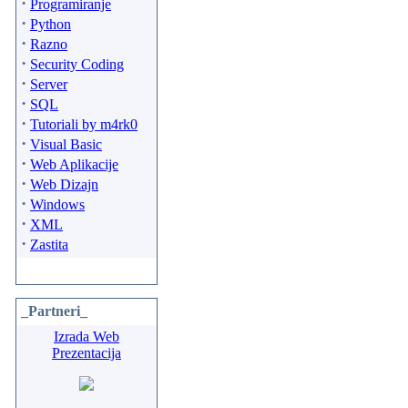
·
Programiranje
·
Python
·
Razno
·
Security Coding
·
Server
·
SQL
·
Tutoriali by m4rk0
·
Visual Basic
·
Web Aplikacije
·
Web Dizajn
·
Windows
·
XML
·
Zastita
_Partneri_
Izrada Web
Prezentacija