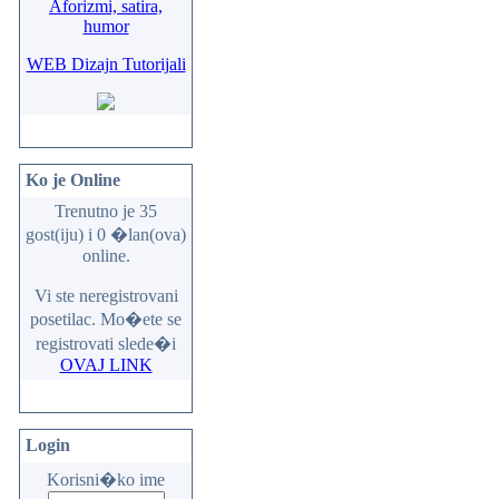
Aforizmi, satira,
humor
WEB Dizajn Tutorijali
Ko je Online
Trenutno je 35
gost(iju) i 0 �lan(ova)
online.
Vi ste neregistrovani
posetilac. Mo�ete se
registrovati slede�i
OVAJ LINK
Login
Korisni�ko ime