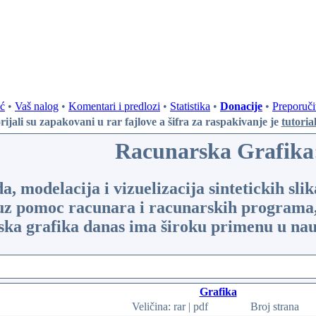
ć
•
Vaš nalog
•
Komentari i predlozi
•
Statistika
•
Donacije
•
Preporuči
rijali su zapakovani u rar fajlove
a šifra za raspakivanje je
tutoria
Racunarska Grafika
, modelacija i vizuelizacija sintetickih slika
 uz pomoc racunara i racunarskih programa, 
a grafika danas ima široku primenu u nauci,
Grafika
Veličina: rar | pdf
Broj strana