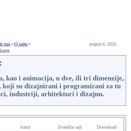
te nas
•
O sajtu
•
avgust 6, 2026
li.org
:
, kao i animacija, u dve, ili tri dimenzije,
koji su dizajnirani i programirani za tu
 industriji, arhitekturi i dizajnu.
Autor
Zvanični sajt
Download