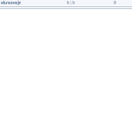
 okruzenje
b | b
8