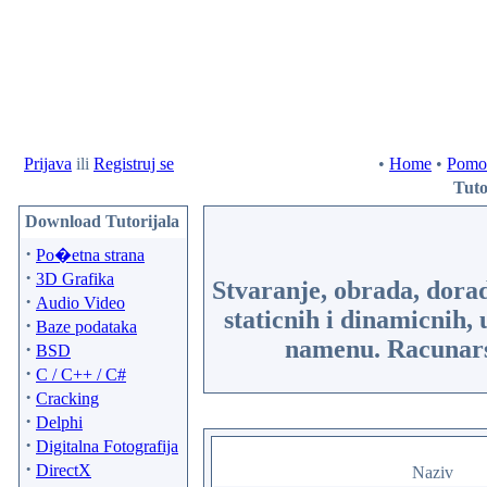
Prijava
ili
Registruj se
•
Home
•
Pomo
Tuto
Download Tutorijala
·
Po�etna strana
·
3D Grafika
Stvaranje, obrada, dorada
·
Audio Video
staticnih i dinamicnih,
·
Baze podataka
namenu. Racunarsk
·
BSD
·
C / C++ / C#
·
Cracking
·
Delphi
·
Digitalna Fotografija
·
DirectX
Naziv