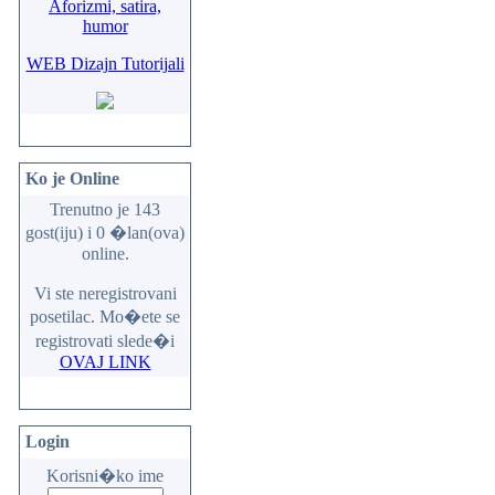
Aforizmi, satira,
humor
WEB Dizajn Tutorijali
Ko je Online
Trenutno je 143
gost(iju) i 0 �lan(ova)
online.
Vi ste neregistrovani
posetilac. Mo�ete se
registrovati slede�i
OVAJ LINK
Login
Korisni�ko ime