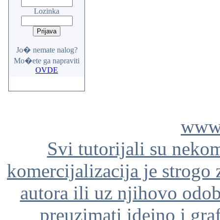
Lozinka
Jo� nemate nalog?
Mo�ete ga napraviti
OVDE
www.
Svi tutorijali su neko
komercijalizacija je strogo
autora ili uz njihovo odo
preuzimati idejno i gra