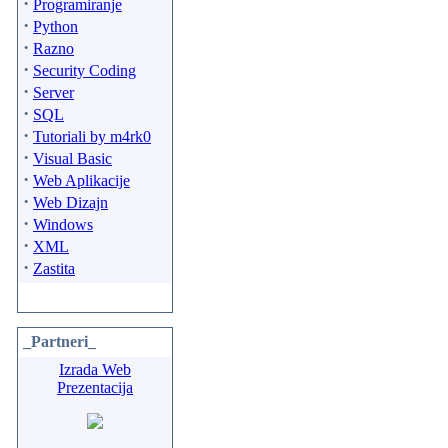
·
Programiranje
·
Python
·
Razno
·
Security Coding
·
Server
·
SQL
·
Tutoriali by m4rk0
·
Visual Basic
·
Web Aplikacije
·
Web Dizajn
·
Windows
·
XML
·
Zastita
_Partneri_
Izrada Web
Prezentacija