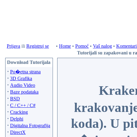
Prijava
ili
Registruj se
•
Home
•
Pomoć
•
Vaš nalog
•
Komentari 
Tutorijali su zapakovani u ra
Download Tutorijala
·
Po�etna strana
·
3D Grafika
·
Audio Video
Kraker
·
Baze podataka
·
BSD
krakovanje
·
C / C++ / C#
·
Cracking
·
Delphi
koda). U pi
·
Digitalna Fotografija
·
DirectX