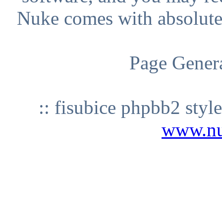
Nuke comes with absolutely
Page Genera
:: fisubice phpbb2 styl
www.n