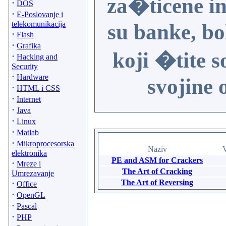
za�ticene i
·
DOS
·
E-Poslovanje i
telekomunikacija
su banke, boln
·
Flash
·
Grafika
koji �tite s
·
Hacking and
Security
·
Hardware
svojine 
·
HTML i CSS
·
Internet
·
Java
·
Linux
·
Matlab
·
Mikroprocesorska
Naziv
V
elektronika
PE and ASM for Crackers
·
Mreze i
The Art of Cracking
Umrezavanje
·
The Art of Reversing
Office
·
OpenGL
·
Pascal
·
PHP