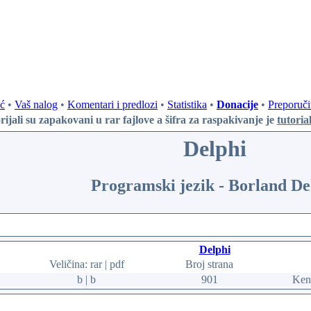
ć
•
Vaš nalog
•
Komentari i predlozi
•
Statistika
•
Donacije
•
Preporuči
rijali su zapakovani u rar fajlove
a šifra za raspakivanje je
tutoria
Delphi
Programski jezik - Borland De
Delphi
Veličina: rar | pdf
Broj strana
b | b
901
Ken