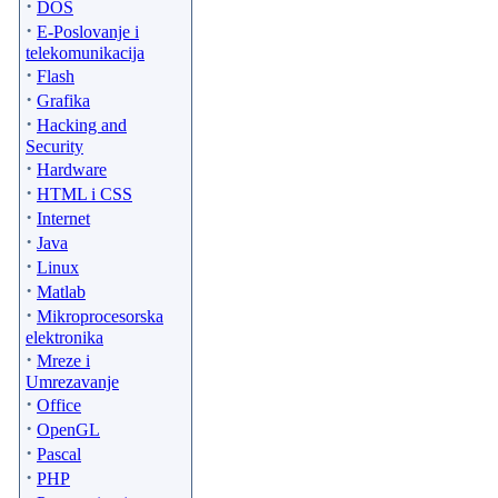
·
DOS
·
E-Poslovanje i
telekomunikacija
·
Flash
·
Grafika
·
Hacking and
Security
·
Hardware
·
HTML i CSS
·
Internet
·
Java
·
Linux
·
Matlab
·
Mikroprocesorska
elektronika
·
Mreze i
Umrezavanje
·
Office
·
OpenGL
·
Pascal
·
PHP