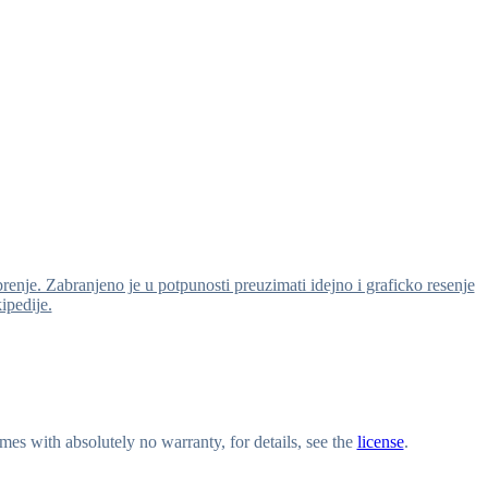
brenje. Zabranjeno je u potpunosti preuzimati idejno i graficko resenje
kipedije.
s with absolutely no warranty, for details, see the
license
.