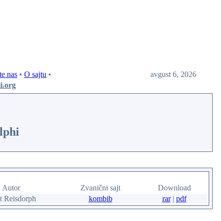
te nas
•
O sajtu
•
avgust 6, 2026
li.org
lphi
Autor
Zvanični sajt
Download
t Reisdorph
kombib
rar
|
pdf