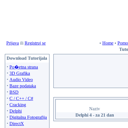
Prijava
ili
Registruj se
•
Home
•
Pomo
Tuto
Download Tutorijala
·
Po�etna strana
·
3D Grafika
·
Audio Video
·
Baze podataka
·
BSD
·
C / C++ / C#
·
Cracking
Naziv
·
Delphi
Delphi 4 - za 21 dan
·
Digitalna Fotografija
·
DirectX