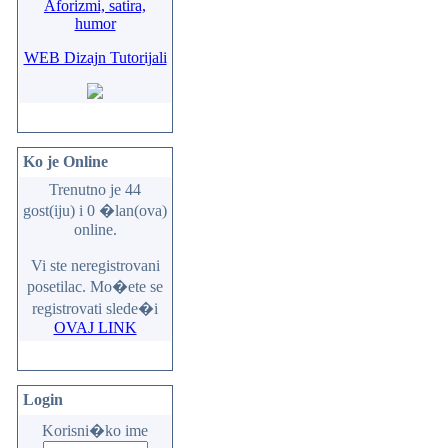
Aforizmi, satira,
humor
WEB Dizajn Tutorijali
Ko je Online
Trenutno je 44
gost(iju) i 0 �lan(ova)
online.
Vi ste neregistrovani
posetilac. Mo�ete se
registrovati slede�i
OVAJ LINK
Login
Korisni�ko ime