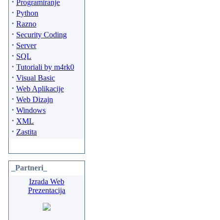
·
Programiranje
·
Python
·
Razno
·
Security Coding
·
Server
·
SQL
·
Tutoriali by m4rk0
·
Visual Basic
·
Web Aplikacije
·
Web Dizajn
·
Windows
·
XML
·
Zastita
_Partneri_
Izrada Web
Prezentacija