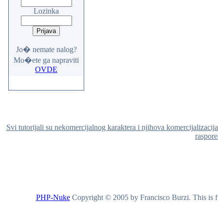
Lozinka
Jo� nemate nalog?
Mo�ete ga napraviti
OVDE
Svi tutorijali su nekomercijalnog karaktera i njihova komercijalizacij
raspored
PHP-Nuke
Copyright © 2005 by Francisco Burzi. This is fr