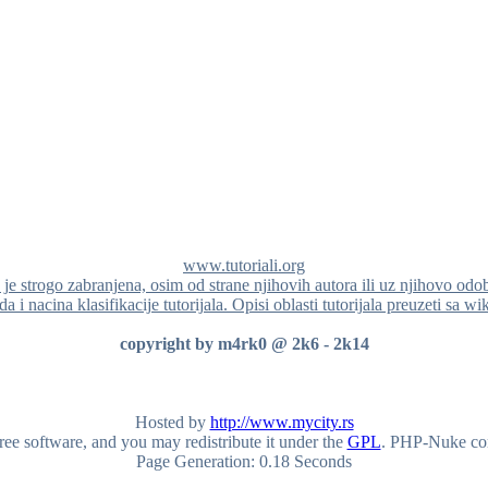
www.tutoriali.org
a je strogo zabranjena, osim od strane njihovih autora ili uz njihovo odo
a i nacina klasifikacije tutorijala. Opisi oblasti tutorijala preuzeti sa wi
copyright by m4rk0 @ 2k6 - 2k14
Hosted by
http://www.mycity.rs
ee software, and you may redistribute it under the
GPL
. PHP-Nuke come
Page Generation: 0.18 Seconds