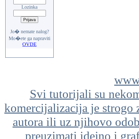
Lozinka
Jo� nemate nalog?
Mo�ete ga napraviti
OVDE
www.
Svi tutorijali su neko
komercijalizacija je strogo
autora ili uz njihovo odo
preuzimati idejno i gra