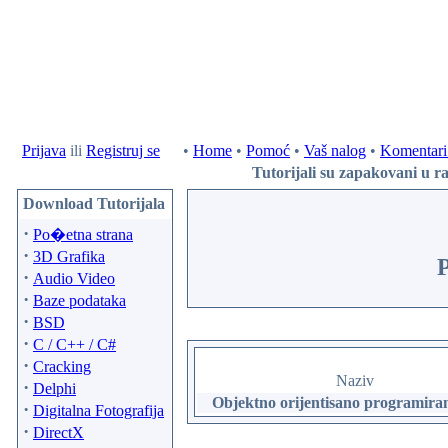
Prijava
ili
Registruj se
•
Home
•
Pomoć
•
Vaš nalog
•
Komentari 
Tutorijali su zapakovani u ra
Download Tutorijala
·
Po�etna strana
·
3D Grafika
P
·
Audio Video
·
Baze podataka
·
BSD
·
C / C++ / C#
·
Cracking
Naziv
·
Delphi
Objektno orijentisano programira
·
Digitalna Fotografija
·
DirectX