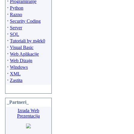
·
Programiranje
·
Python
·
Razno
·
Security Coding
·
Server
·
SQL
·
Tutoriali by m4rk0
·
Visual Basic
·
Web Aplikacije
·
Web Dizajn
·
Windows
·
XML
·
Zastita
_Partneri_
Izrada Web
Prezentacija