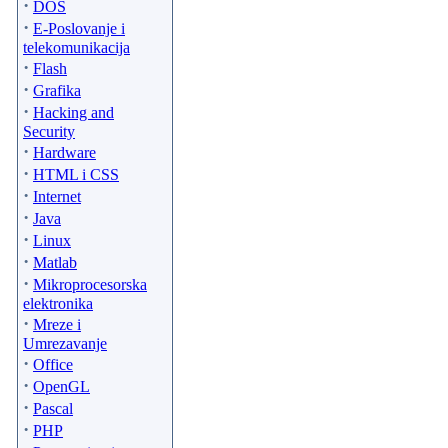
·
DOS
·
E-Poslovanje i
telekomunikacija
·
Flash
·
Grafika
·
Hacking and
Security
·
Hardware
·
HTML i CSS
·
Internet
·
Java
·
Linux
·
Matlab
·
Mikroprocesorska
elektronika
·
Mreze i
Umrezavanje
·
Office
·
OpenGL
·
Pascal
·
PHP