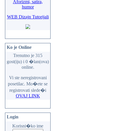
Aforizmi, satira,
humor
WEB Dizajn Tutorijali
Ko je Online
Trenutno je 315
gost(iju) i 0 �lan(ova)
online.
Vi ste neregistrovani
posetilac. Mo�ete se
registrovati slede�i
OVAJ LINK
Login
Korisni�ko ime