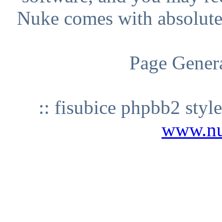
Nuke comes with absolutely
Page Genera
:: fisubice phpbb2 styl
www.n