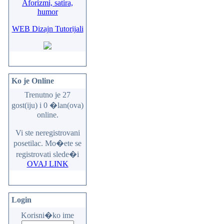
Aforizmi, satira,
humor
WEB Dizajn Tutorijali
Ko je Online
Trenutno je 27
gost(iju) i 0 �lan(ova)
online.
Vi ste neregistrovani
posetilac. Mo�ete se
registrovati slede�i
OVAJ LINK
Login
Korisni�ko ime