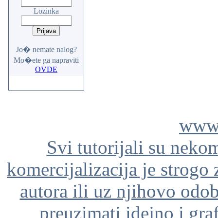
Lozinka
Jo� nemate nalog?
Mo�ete ga napraviti
OVDE
www.
Svi tutorijali su neko
komercijalizacija je strogo
autora ili uz njihovo odo
preuzimati idejno i gra