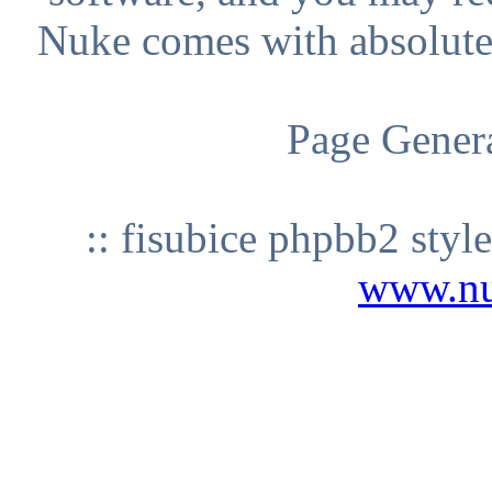
Nuke comes with absolutely
Page Genera
:: fisubice phpbb2 styl
www.n