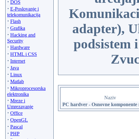
·
DOS
·
E-Poslovanje i
Komunikaci
telekomunikacija
·
Flash
adapter), U
·
Grafika
·
Hacking and
podsistem 
Security
·
Hardware
·
HTML i CSS
Zvuc
·
Internet
·
Java
·
Linux
·
Matlab
·
Mikroprocesorska
elektronika
Naziv
·
Mreze i
PC hardver - Osnovne komponente 
Umrezavanje
·
Office
·
OpenGL
·
Pascal
·
PHP