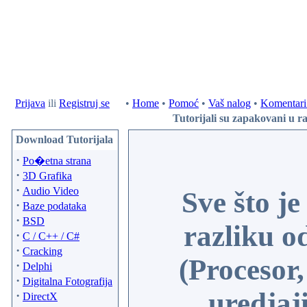
Prijava
ili
Registruj se
•
Home
•
Pomoć
•
Vaš nalog
•
Komentari 
Tutorijali su zapakovani u ra
Download Tutorijala
·
Po�etna strana
·
3D Grafika
·
Audio Video
Sve što je
·
Baze podataka
·
BSD
razliku o
·
C / C++ / C#
·
Cracking
(Procesor
·
Delphi
·
Digitalna Fotografija
uredja
·
DirectX