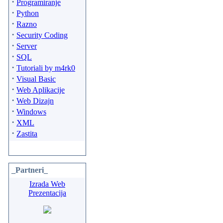
·
Programiranje
·
Python
·
Razno
·
Security Coding
·
Server
·
SQL
·
Tutoriali by m4rk0
·
Visual Basic
·
Web Aplikacije
·
Web Dizajn
·
Windows
·
XML
·
Zastita
_Partneri_
Izrada Web
Prezentacija