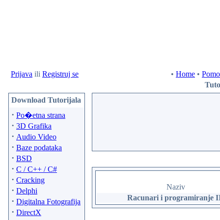
Prijava
ili
Registruj se
•
Home
•
Pomo
Tuto
Download Tutorijala
·
Po�etna strana
·
3D Grafika
·
Audio Video
·
Baze podataka
·
BSD
·
C / C++ / C#
·
Cracking
Naziv
·
Delphi
Racunari i programiranje I
·
Digitalna Fotografija
·
DirectX