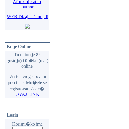
Aforizmi, satira,
humor
WEB Dizajn Tutorijali
Ko je Online
Trenutno je 82
gost(iju) i 0 �lan(ova)
online.
Vi ste neregistrovani
posetilac. Mo�ete se
registrovati slede�i
OVAJ LINK
Login
Korisni�ko ime