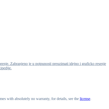
brenje. Zabranjeno je u potpunosti preuzimati idejno i graficko resenje
kipedije.
s with absolutely no warranty, for details, see the
license
.