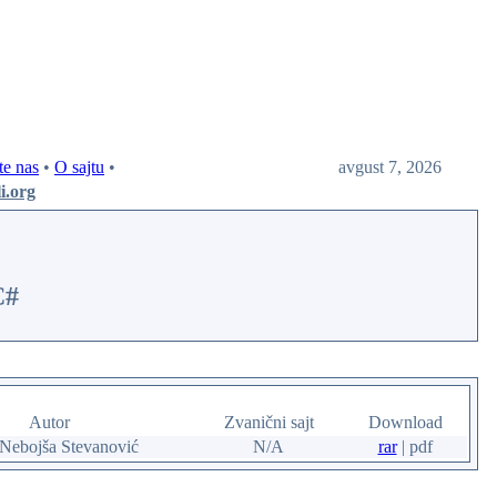
te nas
•
O sajtu
•
avgust 7, 2026
li.org
C#
Autor
Zvanični sajt
Download
 Nebojša Stevanović
N/A
rar
| pdf