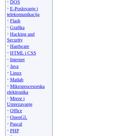
·
DOS
·
E-Poslovanje i
telekomunikacija
·
Flash
·
Grafika
·
Hacking and
Security
·
Hardware
·
HTML i CSS
·
Internet
·
Java
·
Linux
·
Matlab
·
Mikroprocesorska
elektronika
·
Mreze i
Umrezavanje
·
Office
·
OpenGL
·
Pascal
·
PHP