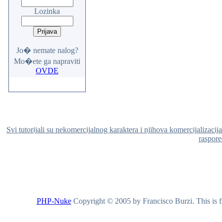
Lozinka
Jo� nemate nalog?
Mo�ete ga napraviti
OVDE
Svi tutorijali su nekomercijalnog karaktera i njihova komercijalizacij
raspored
PHP-Nuke
Copyright © 2005 by Francisco Burzi. This is fr