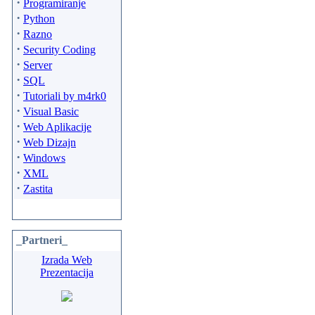
·
Programiranje
·
Python
·
Razno
·
Security Coding
·
Server
·
SQL
·
Tutoriali by m4rk0
·
Visual Basic
·
Web Aplikacije
·
Web Dizajn
·
Windows
·
XML
·
Zastita
_Partneri_
Izrada Web
Prezentacija