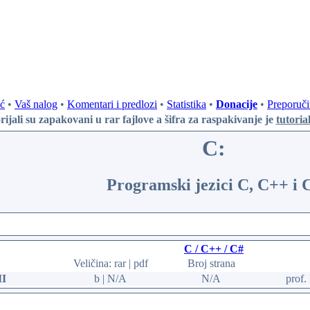
ć
•
Vaš nalog
•
Komentari i predlozi
•
Statistika
•
Donacije
•
Preporuči
rijali su zapakovani u rar fajlove
a šifra za raspakivanje je
tutoria
C:
Programski jezici C, C++ i 
C / C++ / C#
Veličina: rar | pdf
Broj strana
II
b | N/A
N/A
prof.