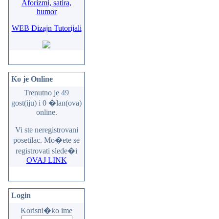
Aforizmi, satira,
humor
WEB Dizajn Tutorijali
Ko je Online
Trenutno je 49
gost(iju) i 0 �lan(ova)
online.
Vi ste neregistrovani
posetilac. Mo�ete se
registrovati slede�i
OVAJ LINK
Login
Korisni�ko ime