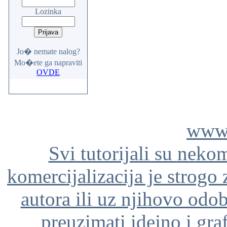
Lozinka
Jo� nemate nalog?
Mo�ete ga napraviti
OVDE
www.
Svi tutorijali su neko
komercijalizacija je strogo
autora ili uz njihovo odo
preuzimati idejno i gra