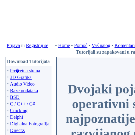
Prijava
ili
Registruj se
•
Home
•
Pomoć
•
Vaš nalog
•
Komentari 
Tutorijali su zapakovani u ra
Download Tutorijala
·
Po�etna strana
·
3D Grafika
·
Audio Video
Dvojaki poja
·
Baze podataka
·
BSD
operativni 
·
C / C++ / C#
·
Cracking
najpoznatij
·
Delphi
·
Digitalna Fotografija
razvijanog 
·
DirectX