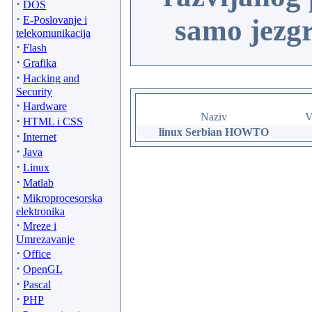
·
DOS
·
E-Poslovanje i
samo jezgr
telekomunikacija
·
Flash
·
Grafika
·
Hacking and
Security
·
Hardware
Naziv
V
·
HTML i CSS
linux Serbian HOWTO
·
Internet
·
Java
·
Linux
·
Matlab
·
Mikroprocesorska
elektronika
·
Mreze i
Umrezavanje
·
Office
·
OpenGL
·
Pascal
·
PHP