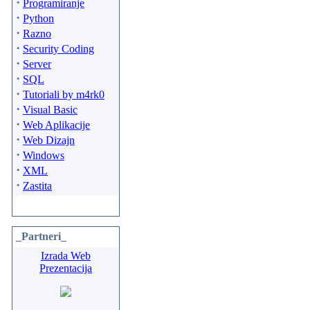
·
Programiranje
·
Python
·
Razno
·
Security Coding
·
Server
·
SQL
·
Tutoriali by m4rk0
·
Visual Basic
·
Web Aplikacije
·
Web Dizajn
·
Windows
·
XML
·
Zastita
_Partneri_
Izrada Web
Prezentacija