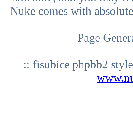
Nuke comes with absolutely
Page Genera
:: fisubice phpbb2 styl
www.n