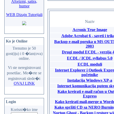
Aforizmi, satira,
humor
WEB Dizajn Tutorijali
Naziv
Acronis True Image
Adobe Acrobat 6 - saveti i trik
Ko je Online
Backup e-mail poruka u MS O
2003
Trenutno je 50
Drugi modul ECDL - verzija 4
gost(iju) i 0 �lan(ova)
ECDL / ICDL syllabus 5.0
online.
ECDL moduli
Vi ste neregistrovani
Internet Explorer i Outlook Expre
posetilac. Mo�ete se
početnike
registrovati slede�i
Instalacija Windows XP-a
OVAJ LINK
Internet komunikacija putem sk
Kako kreirati e-mail račun u Ou
Express
Login
Kako kreirati mail-merge u Word
Kako spržiti CD sa NERO Burni
Korisni�ko ime
Norton Ghost - Backup i restore w