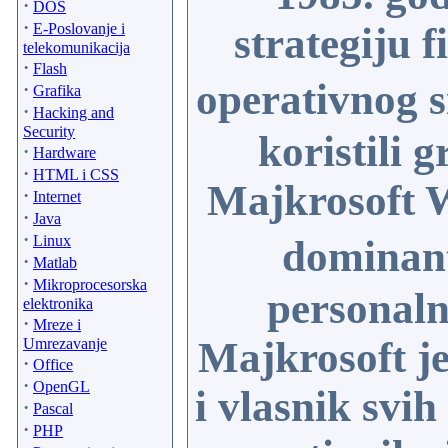
·
DOS
·
E-Poslovanje i
strategiju 
telekomunikacija
·
Flash
operativnog s
·
Grafika
·
Hacking and
Security
koristili g
·
Hardware
·
HTML i CSS
Majkrosoft 
·
Internet
·
Java
·
Linux
dominant
·
Matlab
·
Mikroprocesorska
personaln
elektronika
·
Mreze i
Majkrosoft j
Umrezavanje
·
Office
·
OpenGL
i vlasnik svih
·
Pascal
·
PHP