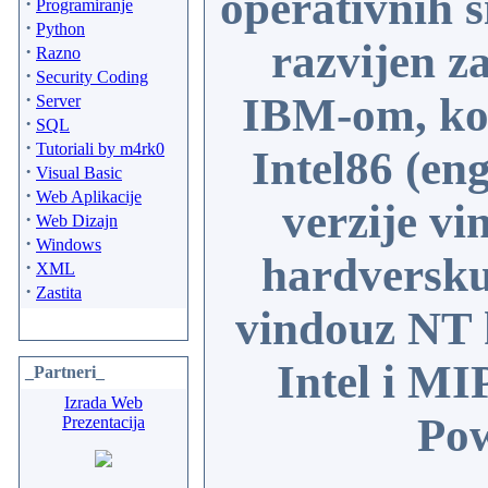
operativnih 
·
Programiranje
·
Python
razvijen z
·
Razno
·
Security Coding
·
IBM-om, koj
Server
·
SQL
·
Tutoriali by m4rk0
Intel86 (eng
·
Visual Basic
·
Web Aplikacije
verzije v
·
Web Dizajn
·
Windows
hardversku
·
XML
·
Zastita
vindouz NT k
Intel i MI
_Partneri_
Izrada Web
Pow
Prezentacija