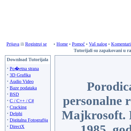
Prijava
ili
Registruj se
•
Home
•
Pomoć
•
Vaš nalog
•
Komentari 
Tutorijali su zapakovani u ra
Download Tutorijala
·
Po�etna strana
·
3D Grafika
·
Audio Video
Porodic
·
Baze podataka
·
BSD
personalne r
·
C / C++ / C#
·
Cracking
Majkrosoft. 
·
Delphi
·
Digitalna Fotografija
1985. go
·
DirectX